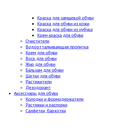
Краска для замшевой обуви
Краска для обуви из кожи
Краска для обуви из нубука
Крем краска для обуви
Очистители
Водоотталкивающая пропитка
Крем для обуви
Воск для обуви
Жир для обуви
Бальзам для обуви
Щетки для обуви
Растяжители
Дезодорант
Аксессуары для обуви
Колодки и формодержатели
Растяжки и распорки
Салфетки, бархотки