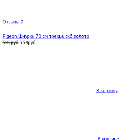
Отзывы 0
Pigeon Шнурки 70 см трехцв скб золото
385
руб
334
руб
В корзину
В корзине