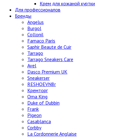
Крем для кожаной куртки
Для профессионалов
Бренды
Angelus
Burgol
Collonil
Famaco Paris
Saphir Beaute de Cuir
Tarrago
Tarrago Sneakers Care
Avel
Dasco Premium UK
Sneakerser
RESHOEVN8r
Кремторг
Oma King
Duke of Dubbin
Frank
Pigeon
Casablanca
Corbby
La Cordonnerie Anglaise