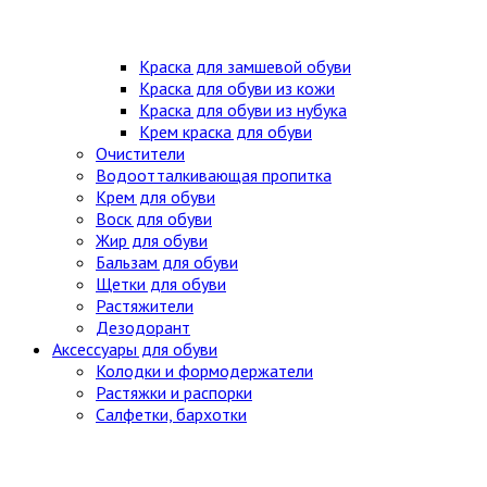
Краска для замшевой обуви
Краска для обуви из кожи
Краска для обуви из нубука
Крем краска для обуви
Очистители
Водоотталкивающая пропитка
Крем для обуви
Воск для обуви
Жир для обуви
Бальзам для обуви
Щетки для обуви
Растяжители
Дезодорант
Аксессуары для обуви
Колодки и формодержатели
Растяжки и распорки
Салфетки, бархотки