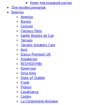
Крем для кожаной куртки
Для профессионалов
Бренды
Angelus
Burgol
Collonil
Famaco Paris
Saphir Beaute de Cuir
Tarrago
Tarrago Sneakers Care
Avel
Dasco Premium UK
Sneakerser
RESHOEVN8r
Кремторг
Oma King
Duke of Dubbin
Frank
Pigeon
Casablanca
Corbby
La Cordonnerie Anglaise