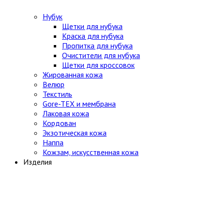
Нубук
Щетки для нубука
Краска для нубука
Пропитка для нубука
Очистители для нубука
Щетки для кроссовок
Жированная кожа
Велюр
Текстиль
Gore-TEX и мембрана
Лаковая кожа
Кордован
Экзотическая кожа
Наппа
Кожзам, искусственная кожа
Изделия