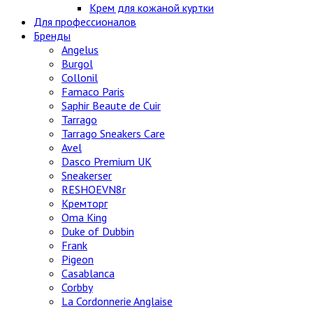
Крем для кожаной куртки
Для профессионалов
Бренды
Angelus
Burgol
Collonil
Famaco Paris
Saphir Beaute de Cuir
Tarrago
Tarrago Sneakers Care
Avel
Dasco Premium UK
Sneakerser
RESHOEVN8r
Кремторг
Oma King
Duke of Dubbin
Frank
Pigeon
Casablanca
Corbby
La Cordonnerie Anglaise