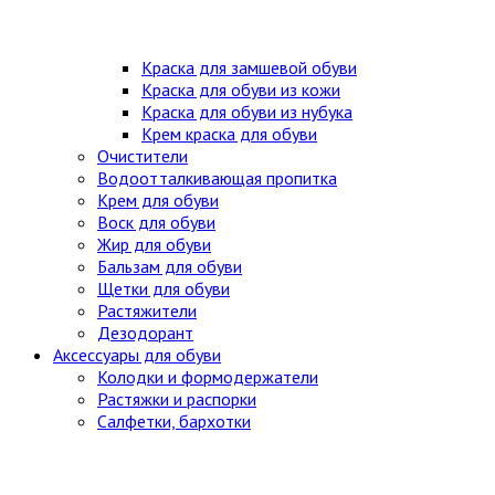
Краска для замшевой обуви
Краска для обуви из кожи
Краска для обуви из нубука
Крем краска для обуви
Очистители
Водоотталкивающая пропитка
Крем для обуви
Воск для обуви
Жир для обуви
Бальзам для обуви
Щетки для обуви
Растяжители
Дезодорант
Аксессуары для обуви
Колодки и формодержатели
Растяжки и распорки
Салфетки, бархотки