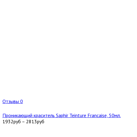
Отзывы 0
Проникающий краситель Saphir Teinture Francaise, 50мл.
1932
руб
–
2813
руб