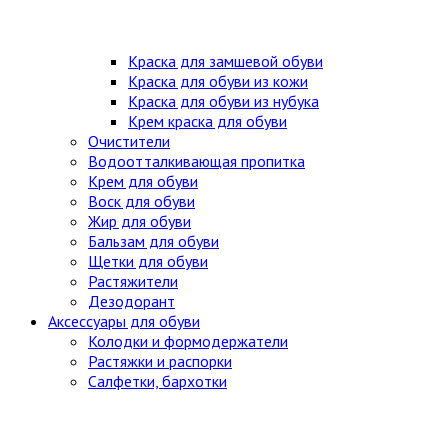
Краска для замшевой обуви
Краска для обуви из кожи
Краска для обуви из нубука
Крем краска для обуви
Очистители
Водоотталкивающая пропитка
Крем для обуви
Воск для обуви
Жир для обуви
Бальзам для обуви
Щетки для обуви
Растяжители
Дезодорант
Аксессуары для обуви
Колодки и формодержатели
Растяжки и распорки
Салфетки, бархотки