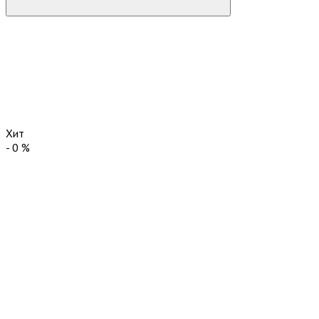
Хит
-
0
%