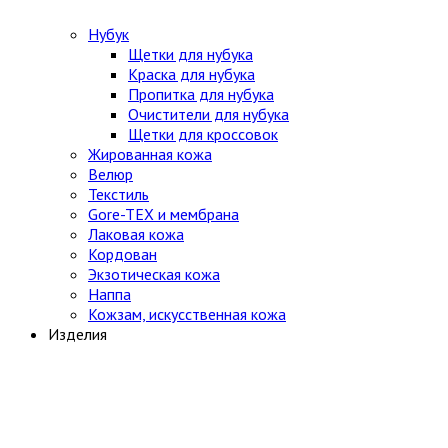
Нубук
Щетки для нубука
Краска для нубука
Пропитка для нубука
Очистители для нубука
Щетки для кроссовок
Жированная кожа
Велюр
Текстиль
Gore-TEX и мембрана
Лаковая кожа
Кордован
Экзотическая кожа
Наппа
Кожзам, искусственная кожа
Изделия