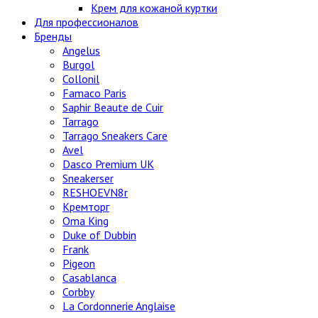
Крем для кожаной куртки
Для профессионалов
Бренды
Angelus
Burgol
Collonil
Famaco Paris
Saphir Beaute de Cuir
Tarrago
Tarrago Sneakers Care
Avel
Dasco Premium UK
Sneakerser
RESHOEVN8r
Кремторг
Oma King
Duke of Dubbin
Frank
Pigeon
Casablanca
Corbby
La Cordonnerie Anglaise