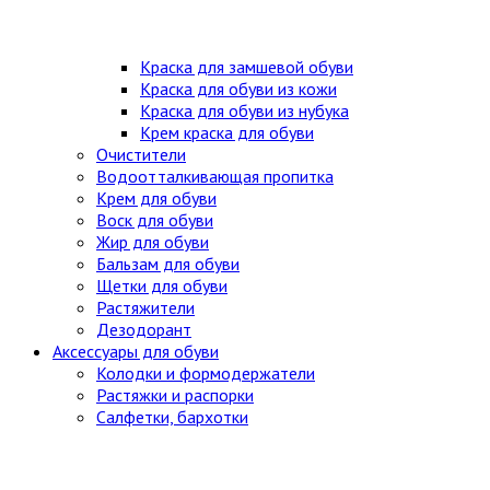
Краска для замшевой обуви
Краска для обуви из кожи
Краска для обуви из нубука
Крем краска для обуви
Очистители
Водоотталкивающая пропитка
Крем для обуви
Воск для обуви
Жир для обуви
Бальзам для обуви
Щетки для обуви
Растяжители
Дезодорант
Аксессуары для обуви
Колодки и формодержатели
Растяжки и распорки
Салфетки, бархотки