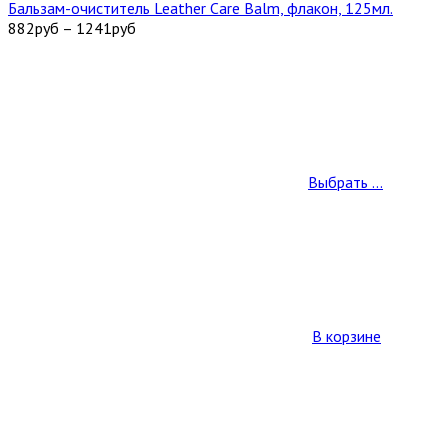
Бальзам-очиститель Leather Care Balm, флакон, 125мл.
882
руб
–
1241
руб
Выбрать ...
В корзине