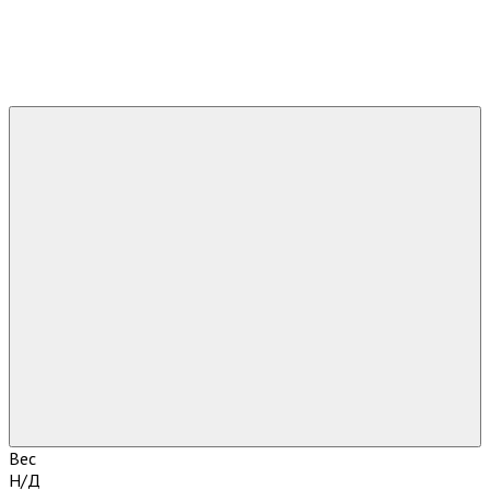
Вес
Н/Д