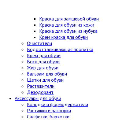
Краска для замшевой обуви
Краска для обуви из кожи
Краска для обуви из нубука
Крем краска для обуви
Очистители
Водоотталкивающая пропитка
Крем для обуви
Воск для обуви
Жир для обуви
Бальзам для обуви
Щетки для обуви
Растяжители
Дезодорант
Аксессуары для обуви
Колодки и формодержатели
Растяжки и распорки
Салфетки, бархотки