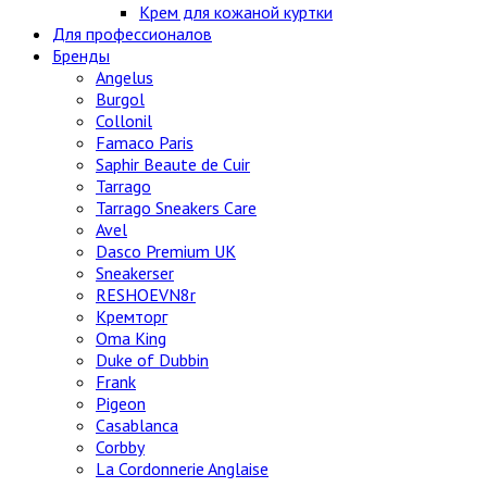
Крем для кожаной куртки
Для профессионалов
Бренды
Angelus
Burgol
Collonil
Famaco Paris
Saphir Beaute de Cuir
Tarrago
Tarrago Sneakers Care
Avel
Dasco Premium UK
Sneakerser
RESHOEVN8r
Кремторг
Oma King
Duke of Dubbin
Frank
Pigeon
Casablanca
Corbby
La Cordonnerie Anglaise