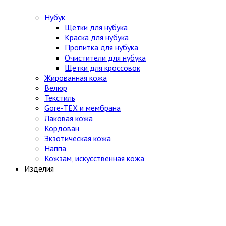
Нубук
Щетки для нубука
Краска для нубука
Пропитка для нубука
Очистители для нубука
Щетки для кроссовок
Жированная кожа
Велюр
Текстиль
Gore-TEX и мембрана
Лаковая кожа
Кордован
Экзотическая кожа
Наппа
Кожзам, искусственная кожа
Изделия