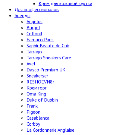
Крем для кожаной куртки
Для профессионалов
Бренды
Angelus
Burgol
Collonil
Famaco Paris
Saphir Beaute de Cuir
Tarrago
Tarrago Sneakers Care
Avel
Dasco Premium UK
Sneakerser
RESHOEVN8r
Кремторг
Oma King
Duke of Dubbin
Frank
Pigeon
Casablanca
Corbby
La Cordonnerie Anglaise