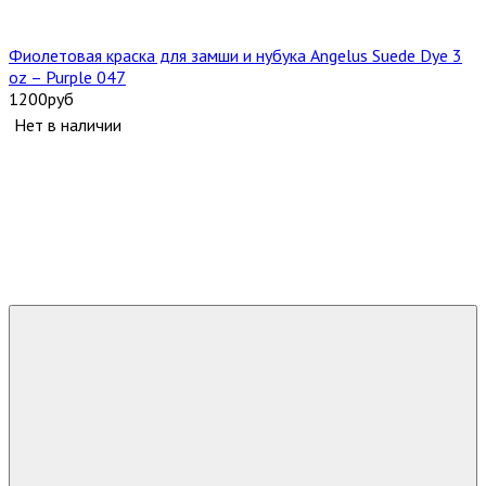
Фиолетовая краска для замши и нубука Angelus Suede Dye 3
oz – Purple 047
1200
руб
Нет в наличии