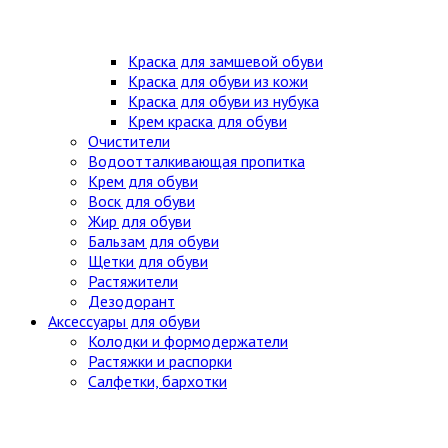
Краска для замшевой обуви
Краска для обуви из кожи
Краска для обуви из нубука
Крем краска для обуви
Очистители
Водоотталкивающая пропитка
Крем для обуви
Воск для обуви
Жир для обуви
Бальзам для обуви
Щетки для обуви
Растяжители
Дезодорант
Аксессуары для обуви
Колодки и формодержатели
Растяжки и распорки
Салфетки, бархотки