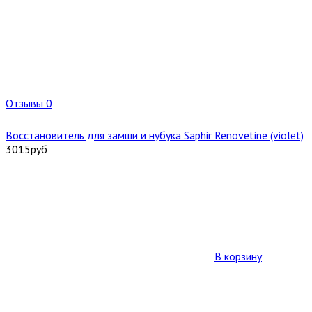
Отзывы 0
Восстановитель для замши и нубука Saphir Renovetine (violet)
3015
руб
В корзину