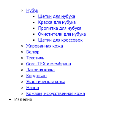
Нубук
Щетки для нубука
Краска для нубука
Пропитка для нубука
Очистители для нубука
Щетки для кроссовок
Жированная кожа
Велюр
Текстиль
Gore-TEX и мембрана
Лаковая кожа
Кордован
Экзотическая кожа
Наппа
Кожзам, искусственная кожа
Изделия