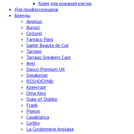
Крем для кожаной куртки
Для профессионалов
Бренды
Angelus
Burgol
Collonil
Famaco Paris
Saphir Beaute de Cuir
Tarrago
Tarrago Sneakers Care
Avel
Dasco Premium UK
Sneakerser
RESHOEVN8r
Кремторг
Oma King
Duke of Dubbin
Frank
Pigeon
Casablanca
Corbby
La Cordonnerie Anglaise