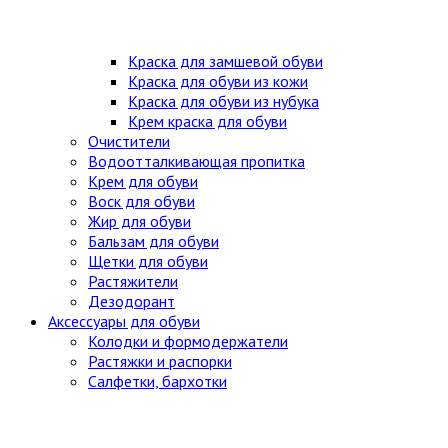
Краска для замшевой обуви
Краска для обуви из кожи
Краска для обуви из нубука
Крем краска для обуви
Очистители
Водоотталкивающая пропитка
Крем для обуви
Воск для обуви
Жир для обуви
Бальзам для обуви
Щетки для обуви
Растяжители
Дезодорант
Аксессуары для обуви
Колодки и формодержатели
Растяжки и распорки
Салфетки, бархотки