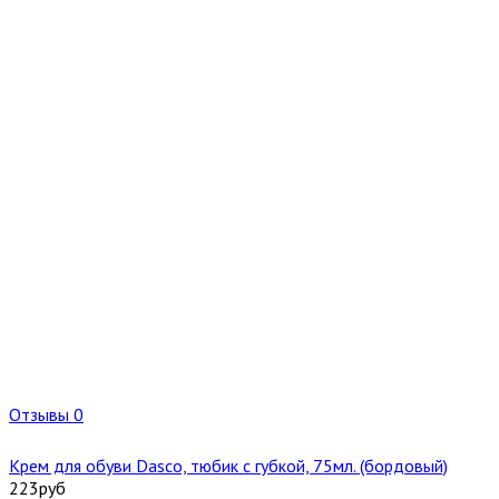
Отзывы 0
Крем для обуви Dasco, тюбик с губкой, 75мл. (бордовый)
223
руб