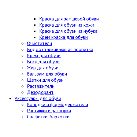
Краска для замшевой обуви
Краска для обуви из кожи
Краска для обуви из нубука
Крем краска для обуви
Очистители
Водоотталкивающая пропитка
Крем для обуви
Воск для обуви
Жир для обуви
Бальзам для обуви
Щетки для обуви
Растяжители
Дезодорант
Аксессуары для обуви
Колодки и формодержатели
Растяжки и распорки
Салфетки, бархотки