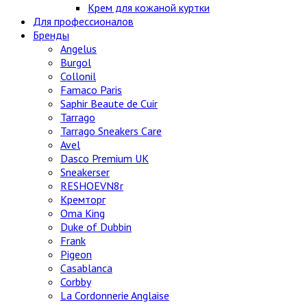
Крем для кожаной куртки
Для профессионалов
Бренды
Angelus
Burgol
Collonil
Famaco Paris
Saphir Beaute de Cuir
Tarrago
Tarrago Sneakers Care
Avel
Dasco Premium UK
Sneakerser
RESHOEVN8r
Кремторг
Oma King
Duke of Dubbin
Frank
Pigeon
Casablanca
Corbby
La Cordonnerie Anglaise