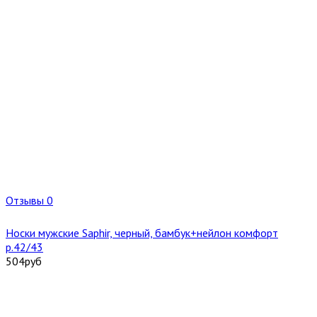
Отзывы 0
Носки мужские Saphir, черный, бамбук+нейлон комфорт
р.42/43
504
руб