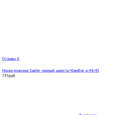
Отзывы 0
Носки мужские Saphir, черный, шерсть+бамбук, р.44/45
735
руб
В корзину