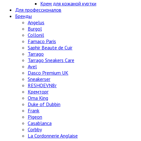
Крем для кожаной куртки
Для профессионалов
Бренды
Angelus
Burgol
Collonil
Famaco Paris
Saphir Beaute de Cuir
Tarrago
Tarrago Sneakers Care
Avel
Dasco Premium UK
Sneakerser
RESHOEVN8r
Кремторг
Oma King
Duke of Dubbin
Frank
Pigeon
Casablanca
Corbby
La Cordonnerie Anglaise