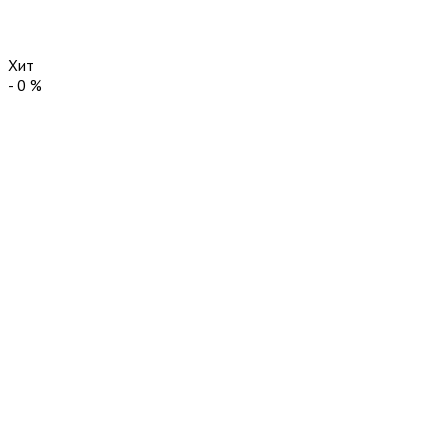
Хит
-
0
%