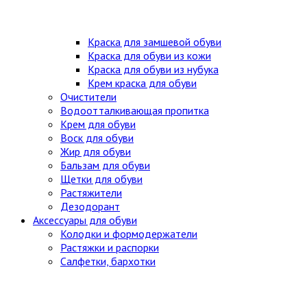
Краска для замшевой обуви
Краска для обуви из кожи
Краска для обуви из нубука
Крем краска для обуви
Очистители
Водоотталкивающая пропитка
Крем для обуви
Воск для обуви
Жир для обуви
Бальзам для обуви
Щетки для обуви
Растяжители
Дезодорант
Аксессуары для обуви
Колодки и формодержатели
Растяжки и распорки
Салфетки, бархотки