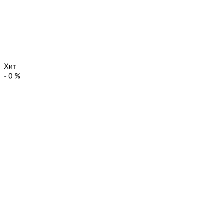
Хит
-
0
%