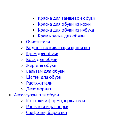
Краска для замшевой обуви
Краска для обуви из кожи
Краска для обуви из нубука
Крем краска для обуви
Очистители
Водоотталкивающая пропитка
Крем для обуви
Воск для обуви
Жир для обуви
Бальзам для обуви
Щетки для обуви
Растяжители
Дезодорант
Аксессуары для обуви
Колодки и формодержатели
Растяжки и распорки
Салфетки, бархотки