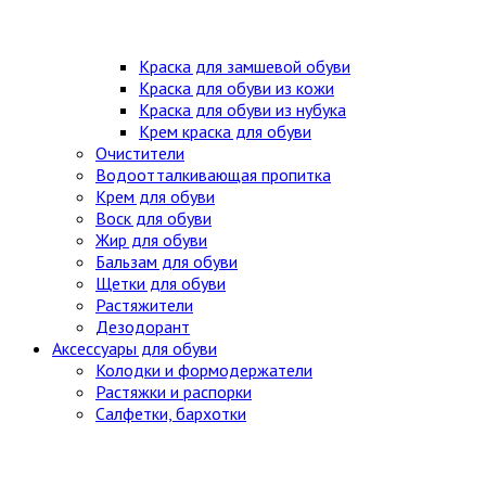
Краска для замшевой обуви
Краска для обуви из кожи
Краска для обуви из нубука
Крем краска для обуви
Очистители
Водоотталкивающая пропитка
Крем для обуви
Воск для обуви
Жир для обуви
Бальзам для обуви
Щетки для обуви
Растяжители
Дезодорант
Аксессуары для обуви
Колодки и формодержатели
Растяжки и распорки
Салфетки, бархотки