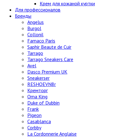
Крем для кожаной куртки
Для профессионалов
Бренды
Angelus
Burgol
Collonil
Famaco Paris
Saphir Beaute de Cuir
Tarrago
Tarrago Sneakers Care
Avel
Dasco Premium UK
Sneakerser
RESHOEVN8r
Кремторг
Oma King
Duke of Dubbin
Frank
Pigeon
Casablanca
Corbby
La Cordonnerie Anglaise