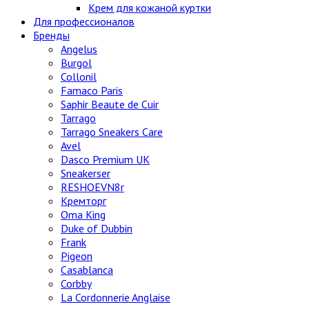
Крем для кожаной куртки
Для профессионалов
Бренды
Angelus
Burgol
Collonil
Famaco Paris
Saphir Beaute de Cuir
Tarrago
Tarrago Sneakers Care
Avel
Dasco Premium UK
Sneakerser
RESHOEVN8r
Кремторг
Oma King
Duke of Dubbin
Frank
Pigeon
Casablanca
Corbby
La Cordonnerie Anglaise