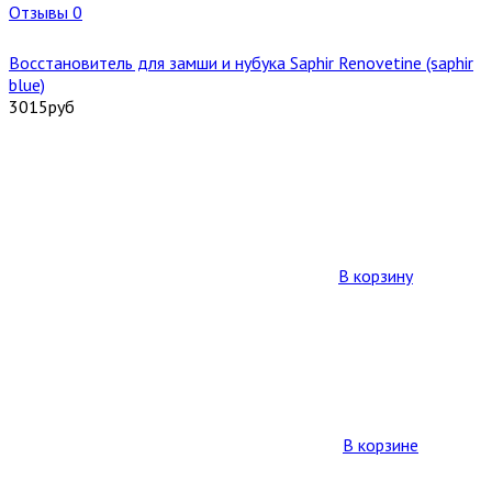
Отзывы 0
Восстановитель для замши и нубука Saphir Renovetine (saphir
blue)
3015
руб
В корзину
В корзине