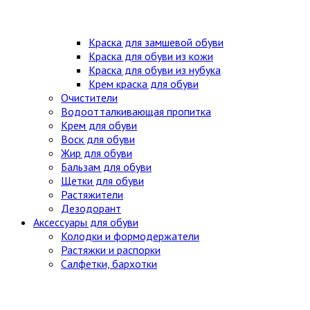
Краска для замшевой обуви
Краска для обуви из кожи
Краска для обуви из нубука
Крем краска для обуви
Очистители
Водоотталкивающая пропитка
Крем для обуви
Воск для обуви
Жир для обуви
Бальзам для обуви
Щетки для обуви
Растяжители
Дезодорант
Аксессуары для обуви
Колодки и формодержатели
Растяжки и распорки
Салфетки, бархотки