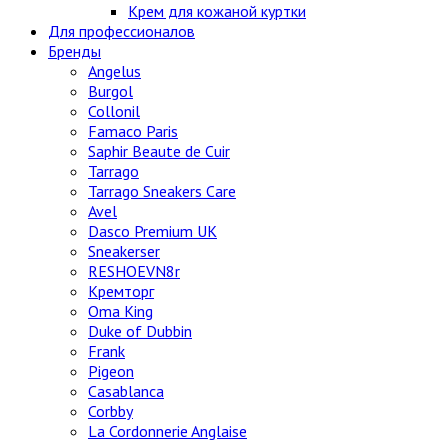
Крем для кожаной куртки
Для профессионалов
Бренды
Angelus
Burgol
Collonil
Famaco Paris
Saphir Beaute de Cuir
Tarrago
Tarrago Sneakers Care
Avel
Dasco Premium UK
Sneakerser
RESHOEVN8r
Кремторг
Oma King
Duke of Dubbin
Frank
Pigeon
Casablanca
Corbby
La Cordonnerie Anglaise