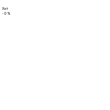
Хит
-
0
%