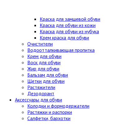
Краска для замшевой обуви
Краска для обуви из кожи
Краска для обуви из нубука
Крем краска для обуви
Очистители
Водоотталкивающая пропитка
Крем для обуви
Воск для обуви
Жир для обуви
Бальзам для обуви
Щетки для обуви
Растяжители
Дезодорант
Аксессуары для обуви
Колодки и формодержатели
Растяжки и распорки
Салфетки, бархотки