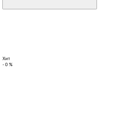
Хит
-
0
%