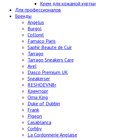
Крем для кожаной куртки
Для профессионалов
Бренды
Angelus
Burgol
Collonil
Famaco Paris
Saphir Beaute de Cuir
Tarrago
Tarrago Sneakers Care
Avel
Dasco Premium UK
Sneakerser
RESHOEVN8r
Кремторг
Oma King
Duke of Dubbin
Frank
Pigeon
Casablanca
Corbby
La Cordonnerie Anglaise