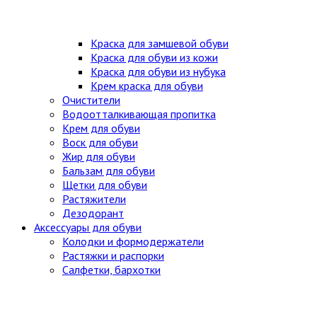
Краска для замшевой обуви
Краска для обуви из кожи
Краска для обуви из нубука
Крем краска для обуви
Очистители
Водоотталкивающая пропитка
Крем для обуви
Воск для обуви
Жир для обуви
Бальзам для обуви
Щетки для обуви
Растяжители
Дезодорант
Аксессуары для обуви
Колодки и формодержатели
Растяжки и распорки
Салфетки, бархотки