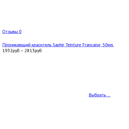
Отзывы 0
Проникающий краситель Saphir Teinture Francaise, 50мл.
1932
руб
–
2813
руб
Выбрать ...