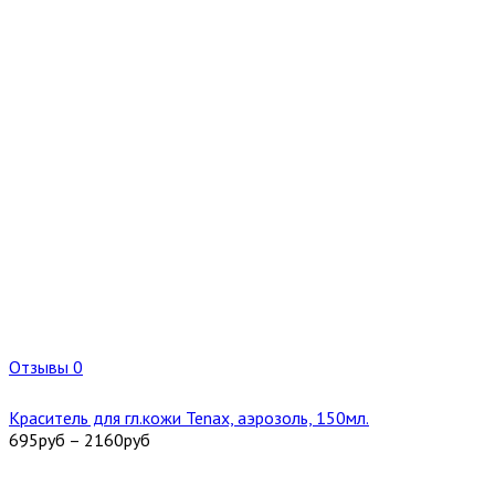
Отзывы 0
Краситель для гл.кожи Tenax, аэрозоль, 150мл.
695
руб
–
2160
руб