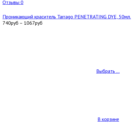
Отзывы 0
Проникающий краситель Tarrago PENETRATING DYE, 50мл.
740
руб
–
1067
руб
Выбрать ...
В корзине