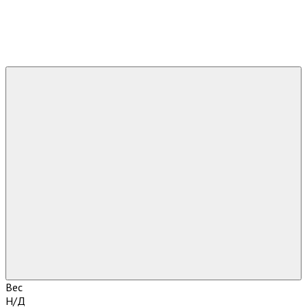
Вес
Н/Д