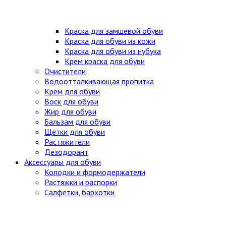
Краска для замшевой обуви
Краска для обуви из кожи
Краска для обуви из нубука
Крем краска для обуви
Очистители
Водоотталкивающая пропитка
Крем для обуви
Воск для обуви
Жир для обуви
Бальзам для обуви
Щетки для обуви
Растяжители
Дезодорант
Аксессуары для обуви
Колодки и формодержатели
Растяжки и распорки
Салфетки, бархотки