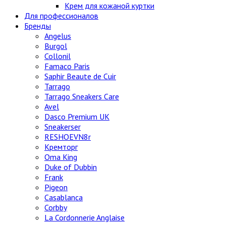
Крем для кожаной куртки
Для профессионалов
Бренды
Angelus
Burgol
Collonil
Famaco Paris
Saphir Beaute de Cuir
Tarrago
Tarrago Sneakers Care
Avel
Dasco Premium UK
Sneakerser
RESHOEVN8r
Кремторг
Oma King
Duke of Dubbin
Frank
Pigeon
Casablanca
Corbby
La Cordonnerie Anglaise