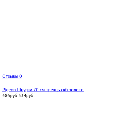
Отзывы 0
Pigeon Шнурки 70 см трехцв скб золото
385
руб
334
руб