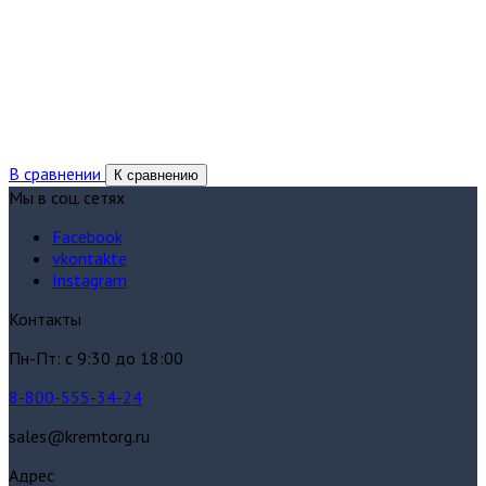
В сравнении
К сравнению
Мы в соц. сетях
Facebook
vkontakte
Instagram
Контакты
Пн-Пт: с 9:30 до 18:00
8-800-555-34-24
sales@kremtorg.ru
Адрес