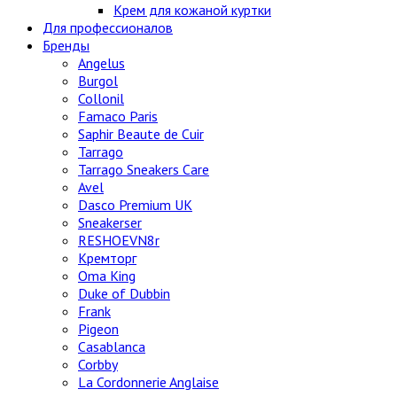
Крем для кожаной куртки
Для профессионалов
Бренды
Angelus
Burgol
Collonil
Famaco Paris
Saphir Beaute de Cuir
Tarrago
Tarrago Sneakers Care
Avel
Dasco Premium UK
Sneakerser
RESHOEVN8r
Кремторг
Oma King
Duke of Dubbin
Frank
Pigeon
Casablanca
Corbby
La Cordonnerie Anglaise