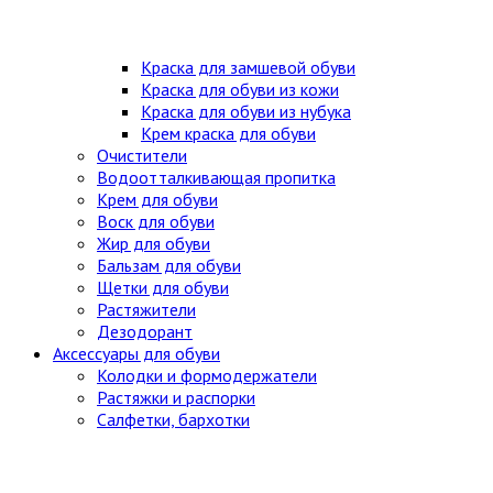
Краска для замшевой обуви
Краска для обуви из кожи
Краска для обуви из нубука
Крем краска для обуви
Очистители
Водоотталкивающая пропитка
Крем для обуви
Воск для обуви
Жир для обуви
Бальзам для обуви
Щетки для обуви
Растяжители
Дезодорант
Аксессуары для обуви
Колодки и формодержатели
Растяжки и распорки
Салфетки, бархотки