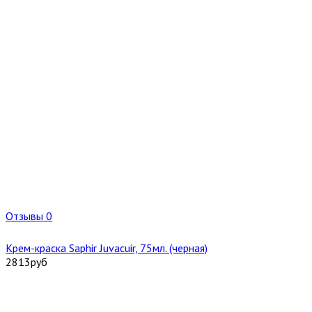
Отзывы 0
Крем-краска Saphir Juvacuir, 75мл. (черная)
2813
руб