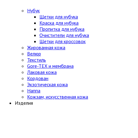
Нубук
Щетки для нубука
Краска для нубука
Пропитка для нубука
Очистители для нубука
Щетки для кроссовок
Жированная кожа
Велюр
Текстиль
Gore-TEX и мембрана
Лаковая кожа
Кордован
Экзотическая кожа
Наппа
Кожзам, искусственная кожа
Изделия