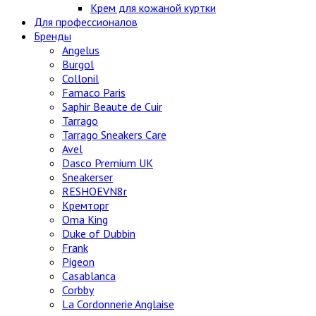
Крем для кожаной куртки
Для профессионалов
Бренды
Angelus
Burgol
Collonil
Famaco Paris
Saphir Beaute de Cuir
Tarrago
Tarrago Sneakers Care
Avel
Dasco Premium UK
Sneakerser
RESHOEVN8r
Кремторг
Oma King
Duke of Dubbin
Frank
Pigeon
Casablanca
Corbby
La Cordonnerie Anglaise