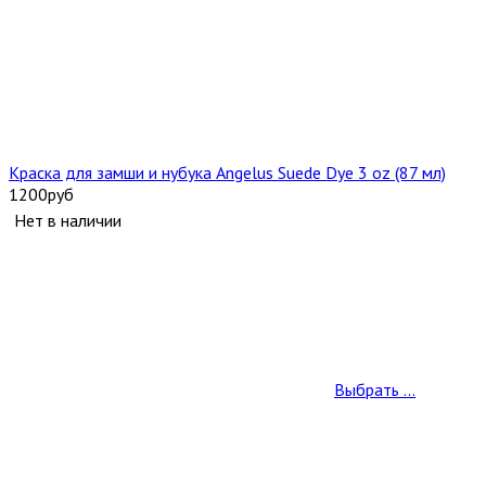
Краска для замши и нубука Angelus Suede Dye 3 oz (87 мл)
1200
руб
Нет в наличии
Выбрать ...