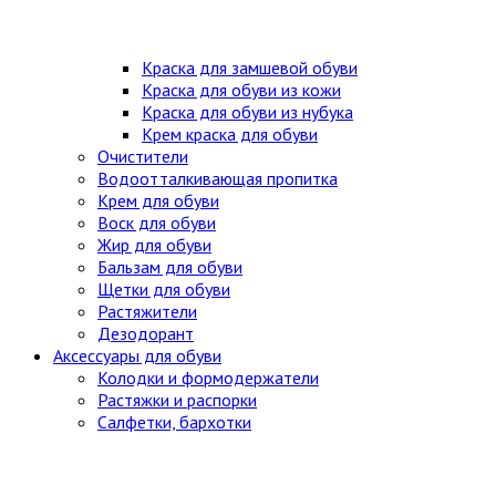
Краска для замшевой обуви
Краска для обуви из кожи
Краска для обуви из нубука
Крем краска для обуви
Очистители
Водоотталкивающая пропитка
Крем для обуви
Воск для обуви
Жир для обуви
Бальзам для обуви
Щетки для обуви
Растяжители
Дезодорант
Аксессуары для обуви
Колодки и формодержатели
Растяжки и распорки
Салфетки, бархотки