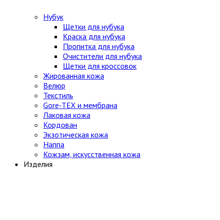
Нубук
Щетки для нубука
Краска для нубука
Пропитка для нубука
Очистители для нубука
Щетки для кроссовок
Жированная кожа
Велюр
Текстиль
Gore-TEX и мембрана
Лаковая кожа
Кордован
Экзотическая кожа
Наппа
Кожзам, искусственная кожа
Изделия