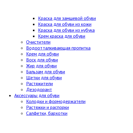
Краска для замшевой обуви
Краска для обуви из кожи
Краска для обуви из нубука
Крем краска для обуви
Очистители
Водоотталкивающая пропитка
Крем для обуви
Воск для обуви
Жир для обуви
Бальзам для обуви
Щетки для обуви
Растяжители
Дезодорант
Аксессуары для обуви
Колодки и формодержатели
Растяжки и распорки
Салфетки, бархотки