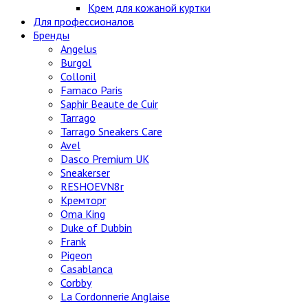
Крем для кожаной куртки
Для профессионалов
Бренды
Angelus
Burgol
Collonil
Famaco Paris
Saphir Beaute de Cuir
Tarrago
Tarrago Sneakers Care
Avel
Dasco Premium UK
Sneakerser
RESHOEVN8r
Кремторг
Oma King
Duke of Dubbin
Frank
Pigeon
Casablanca
Corbby
La Cordonnerie Anglaise