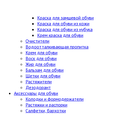
Краска для замшевой обуви
Краска для обуви из кожи
Краска для обуви из нубука
Крем краска для обуви
Очистители
Водоотталкивающая пропитка
Крем для обуви
Воск для обуви
Жир для обуви
Бальзам для обуви
Щетки для обуви
Растяжители
Дезодорант
Аксессуары для обуви
Колодки и формодержатели
Растяжки и распорки
Салфетки, бархотки