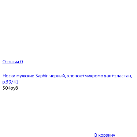
Отзывы 0
Носки мужские Saphir, черный, хлопок+микромодал+эластан,
р.39/41
504
руб
В корзину