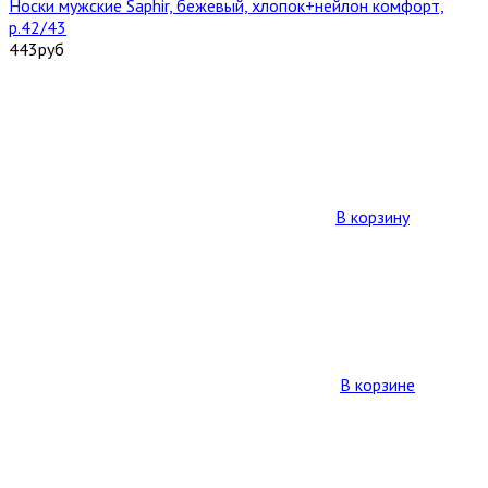
Носки мужские Saphir, бежевый, хлопок+нейлон комфорт,
р.42/43
443
руб
В корзину
В корзине