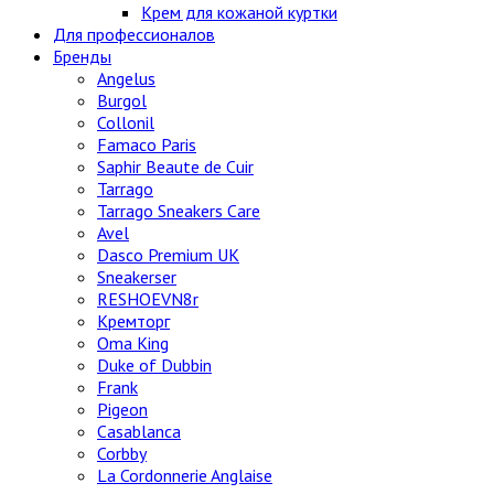
Крем для кожаной куртки
Для профессионалов
Бренды
Angelus
Burgol
Collonil
Famaco Paris
Saphir Beaute de Cuir
Tarrago
Tarrago Sneakers Care
Avel
Dasco Premium UK
Sneakerser
RESHOEVN8r
Кремторг
Oma King
Duke of Dubbin
Frank
Pigeon
Casablanca
Corbby
La Cordonnerie Anglaise