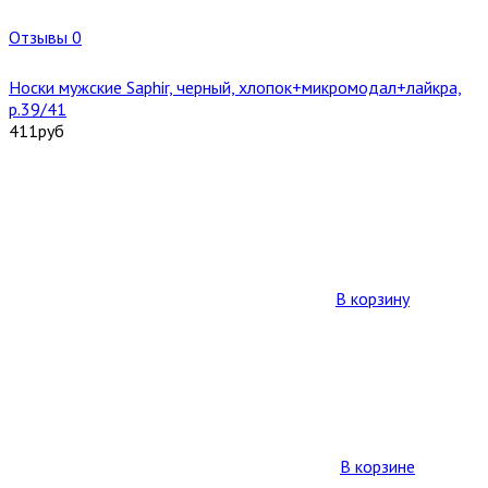
Отзывы 0
Носки мужские Saphir, черный, хлопок+микромодал+лайкра,
р.39/41
411
руб
В корзину
В корзине