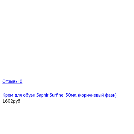
Отзывы 0
Крем для обуви Saphir Surfine, 50мл. (коричневый фавн)
1602
руб