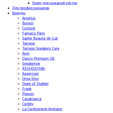
Крем для кожаной куртки
Для профессионалов
Бренды
Angelus
Burgol
Collonil
Famaco Paris
Saphir Beaute de Cuir
Tarrago
Tarrago Sneakers Care
Avel
Dasco Premium UK
Sneakerser
RESHOEVN8r
Кремторг
Oma King
Duke of Dubbin
Frank
Pigeon
Casablanca
Corbby
La Cordonnerie Anglaise