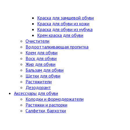
Краска для замшевой обуви
Краска для обуви из кожи
Краска для обуви из нубука
Крем краска для обуви
Очистители
Водоотталкивающая пропитка
Крем для обуви
Воск для обуви
Жир для обуви
Бальзам для обуви
Щетки для обуви
Растяжители
Дезодорант
Аксессуары для обуви
Колодки и формодержатели
Растяжки и распорки
Салфетки, бархотки