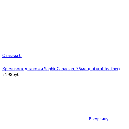
Отзывы 0
Крем-воск для кожи Saphir Canadian, 75мл. (natural leather)
2198
руб
В корзину