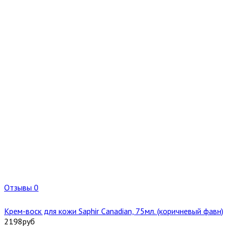
Отзывы 0
Крем-воск для кожи Saphir Canadian, 75мл. (коричневый фавн)
2198
руб