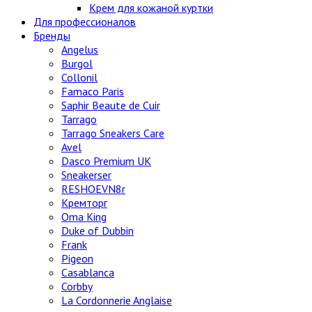
Крем для кожаной куртки
Для профессионалов
Бренды
Angelus
Burgol
Collonil
Famaco Paris
Saphir Beaute de Cuir
Tarrago
Tarrago Sneakers Care
Avel
Dasco Premium UK
Sneakerser
RESHOEVN8r
Кремторг
Oma King
Duke of Dubbin
Frank
Pigeon
Casablanca
Corbby
La Cordonnerie Anglaise