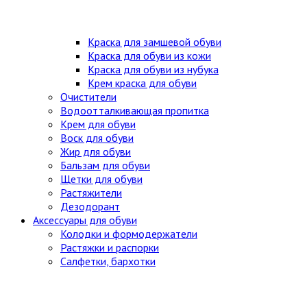
Краска для замшевой обуви
Краска для обуви из кожи
Краска для обуви из нубука
Крем краска для обуви
Очистители
Водоотталкивающая пропитка
Крем для обуви
Воск для обуви
Жир для обуви
Бальзам для обуви
Щетки для обуви
Растяжители
Дезодорант
Аксессуары для обуви
Колодки и формодержатели
Растяжки и распорки
Салфетки, бархотки