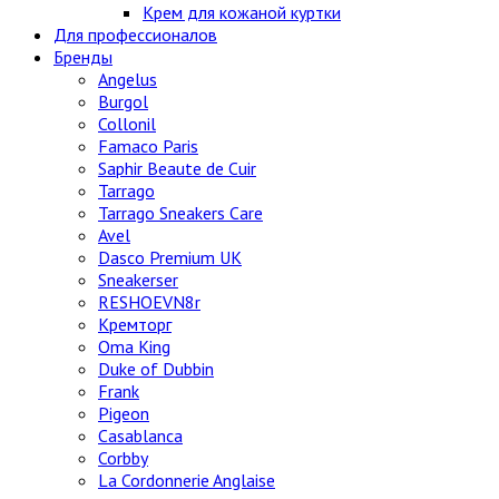
Крем для кожаной куртки
Для профессионалов
Бренды
Angelus
Burgol
Collonil
Famaco Paris
Saphir Beaute de Cuir
Tarrago
Tarrago Sneakers Care
Avel
Dasco Premium UK
Sneakerser
RESHOEVN8r
Кремторг
Oma King
Duke of Dubbin
Frank
Pigeon
Casablanca
Corbby
La Cordonnerie Anglaise