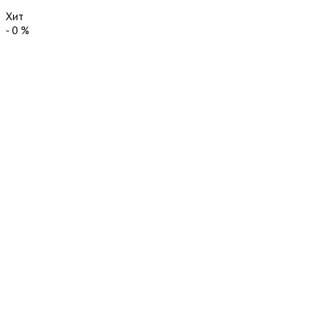
Хит
-
0
%