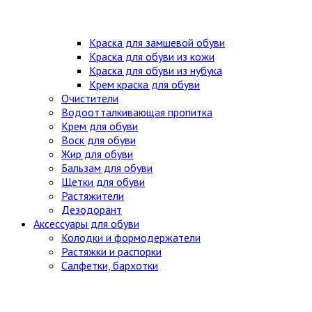
Краска для замшевой обуви
Краска для обуви из кожи
Краска для обуви из нубука
Крем краска для обуви
Очистители
Водоотталкивающая пропитка
Крем для обуви
Воск для обуви
Жир для обуви
Бальзам для обуви
Щетки для обуви
Растяжители
Дезодорант
Аксессуары для обуви
Колодки и формодержатели
Растяжки и распорки
Салфетки, бархотки