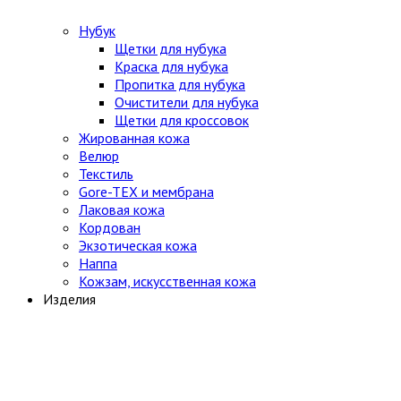
Нубук
Щетки для нубука
Краска для нубука
Пропитка для нубука
Очистители для нубука
Щетки для кроссовок
Жированная кожа
Велюр
Текстиль
Gore-TEX и мембрана
Лаковая кожа
Кордован
Экзотическая кожа
Наппа
Кожзам, искусственная кожа
Изделия