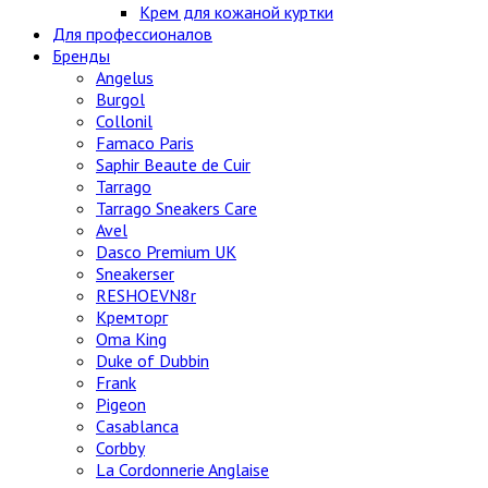
Крем для кожаной куртки
Для профессионалов
Бренды
Angelus
Burgol
Collonil
Famaco Paris
Saphir Beaute de Cuir
Tarrago
Tarrago Sneakers Care
Avel
Dasco Premium UK
Sneakerser
RESHOEVN8r
Кремторг
Oma King
Duke of Dubbin
Frank
Pigeon
Casablanca
Corbby
La Cordonnerie Anglaise