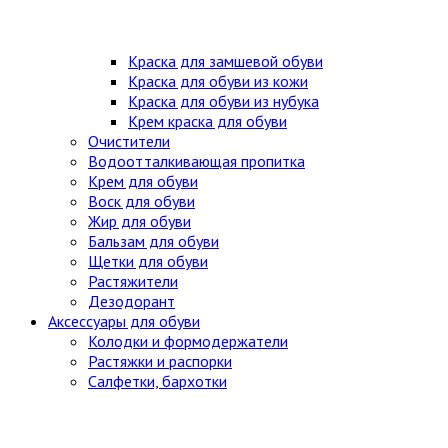
Краска для замшевой обуви
Краска для обуви из кожи
Краска для обуви из нубука
Крем краска для обуви
Очистители
Водоотталкивающая пропитка
Крем для обуви
Воск для обуви
Жир для обуви
Бальзам для обуви
Щетки для обуви
Растяжители
Дезодорант
Аксессуары для обуви
Колодки и формодержатели
Растяжки и распорки
Салфетки, бархотки