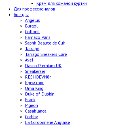
Крем для кожаной куртки
Для профессионалов
Бренды
Angelus
Burgol
Collonil
Famaco Paris
Saphir Beaute de Cuir
Tarrago
Tarrago Sneakers Care
Avel
Dasco Premium UK
Sneakerser
RESHOEVN8r
Кремторг
Oma King
Duke of Dubbin
Frank
Pigeon
Casablanca
Corbby
La Cordonnerie Anglaise