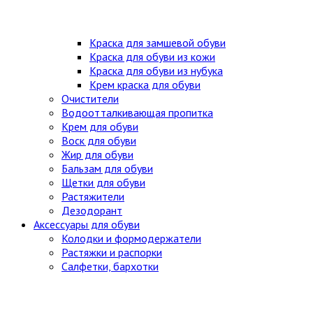
Краска для замшевой обуви
Краска для обуви из кожи
Краска для обуви из нубука
Крем краска для обуви
Очистители
Водоотталкивающая пропитка
Крем для обуви
Воск для обуви
Жир для обуви
Бальзам для обуви
Щетки для обуви
Растяжители
Дезодорант
Аксессуары для обуви
Колодки и формодержатели
Растяжки и распорки
Салфетки, бархотки