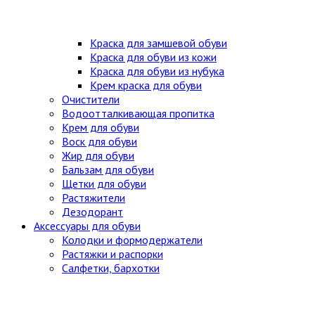
Краска для замшевой обуви
Краска для обуви из кожи
Краска для обуви из нубука
Крем краска для обуви
Очистители
Водоотталкивающая пропитка
Крем для обуви
Воск для обуви
Жир для обуви
Бальзам для обуви
Щетки для обуви
Растяжители
Дезодорант
Аксессуары для обуви
Колодки и формодержатели
Растяжки и распорки
Салфетки, бархотки