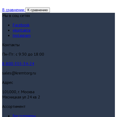
В сравнении
К сравнению
Мы в соц. сетях
Facebook
vkontakte
Instagram
Контакты
Пн-Пт: с 9:30 до 18:00
8-800-555-34-24
sales@kremtorg.ru
Адрес
101000, г. Москва
Мясницкая ул 24 кв 2
Ассортимент
Бестселлеры