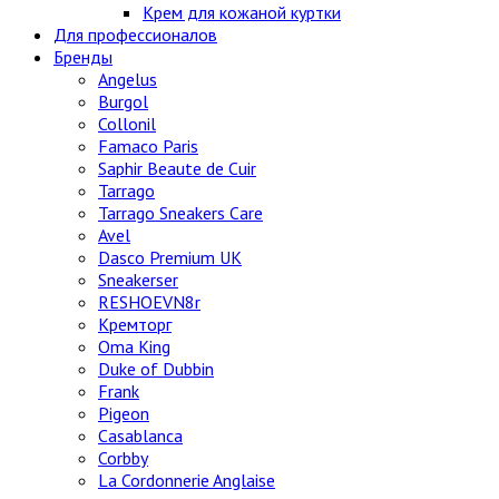
Крем для кожаной куртки
Для профессионалов
Бренды
Angelus
Burgol
Collonil
Famaco Paris
Saphir Beaute de Cuir
Tarrago
Tarrago Sneakers Care
Avel
Dasco Premium UK
Sneakerser
RESHOEVN8r
Кремторг
Oma King
Duke of Dubbin
Frank
Pigeon
Casablanca
Corbby
La Cordonnerie Anglaise