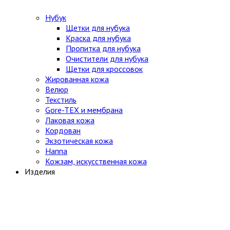
Нубук
Щетки для нубука
Краска для нубука
Пропитка для нубука
Очистители для нубука
Щетки для кроссовок
Жированная кожа
Велюр
Текстиль
Gore-TEX и мембрана
Лаковая кожа
Кордован
Экзотическая кожа
Наппа
Кожзам, искусственная кожа
Изделия