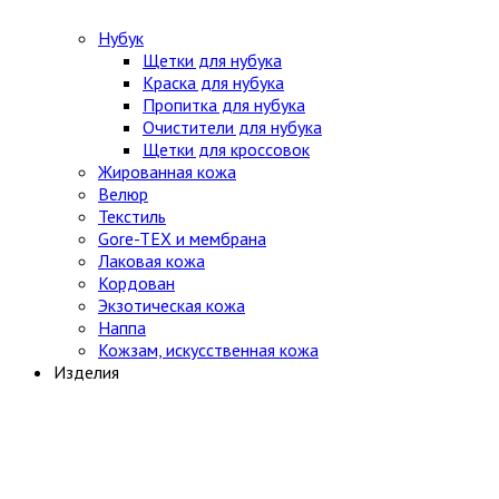
Нубук
Щетки для нубука
Краска для нубука
Пропитка для нубука
Очистители для нубука
Щетки для кроссовок
Жированная кожа
Велюр
Текстиль
Gore-TEX и мембрана
Лаковая кожа
Кордован
Экзотическая кожа
Наппа
Кожзам, искусственная кожа
Изделия