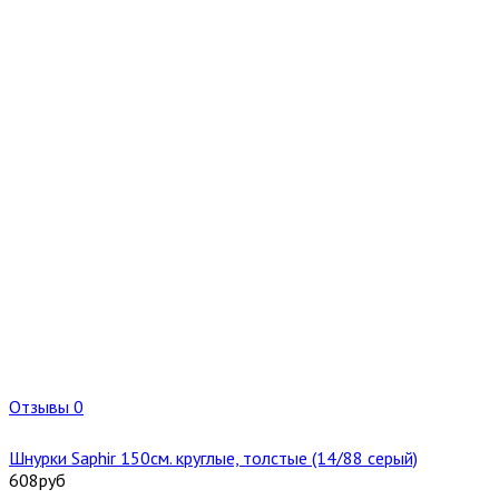
Отзывы 0
Шнурки Saphir 150см. круглые, толстые (14/88 серый)
608
руб