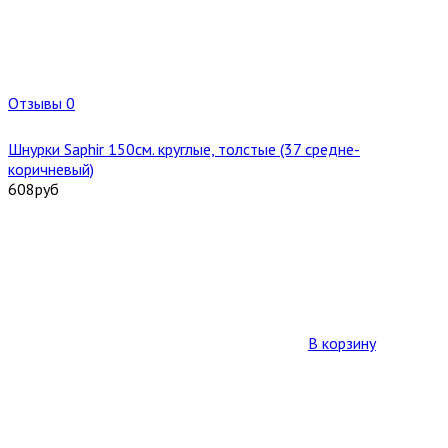
Отзывы 0
Шнурки Saphir 150см. круглые, толстые (37 средне-
коричневый)
608
руб
В корзину