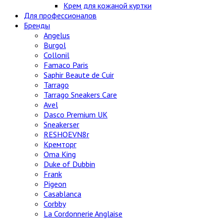
Крем для кожаной куртки
Для профессионалов
Бренды
Angelus
Burgol
Collonil
Famaco Paris
Saphir Beaute de Cuir
Tarrago
Tarrago Sneakers Care
Avel
Dasco Premium UK
Sneakerser
RESHOEVN8r
Кремторг
Oma King
Duke of Dubbin
Frank
Pigeon
Casablanca
Corbby
La Cordonnerie Anglaise