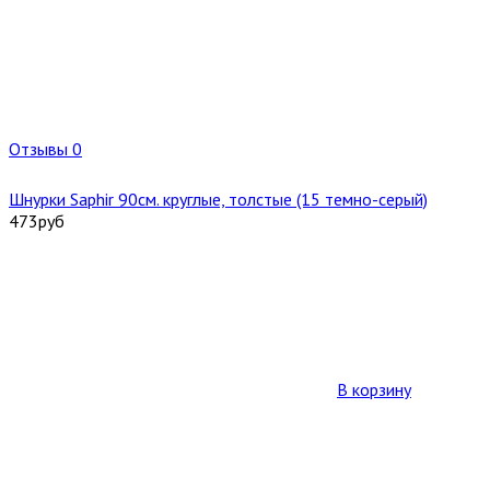
Отзывы 0
Шнурки Saphir 90см. круглые, толстые (15 темно-серый)
473
руб
В корзину