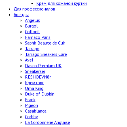
Крем для кожаной куртки
Для профессионалов
Бренды
Angelus
Burgol
Collonil
Famaco Paris
Saphir Beaute de Cuir
Tarrago
Tarrago Sneakers Care
Avel
Dasco Premium UK
Sneakerser
RESHOEVN8r
Кремторг
Oma King
Duke of Dubbin
Frank
Pigeon
Casablanca
Corbby
La Cordonnerie Anglaise