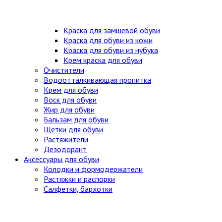
Краска для замшевой обуви
Краска для обуви из кожи
Краска для обуви из нубука
Крем краска для обуви
Очистители
Водоотталкивающая пропитка
Крем для обуви
Воск для обуви
Жир для обуви
Бальзам для обуви
Щетки для обуви
Растяжители
Дезодорант
Аксессуары для обуви
Колодки и формодержатели
Растяжки и распорки
Салфетки, бархотки