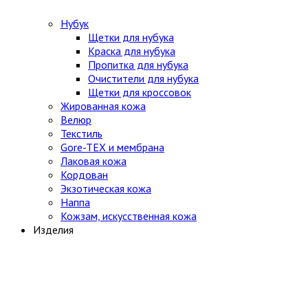
Нубук
Щетки для нубука
Краска для нубука
Пропитка для нубука
Очистители для нубука
Щетки для кроссовок
Жированная кожа
Велюр
Текстиль
Gore-TEX и мембрана
Лаковая кожа
Кордован
Экзотическая кожа
Наппа
Кожзам, искусственная кожа
Изделия