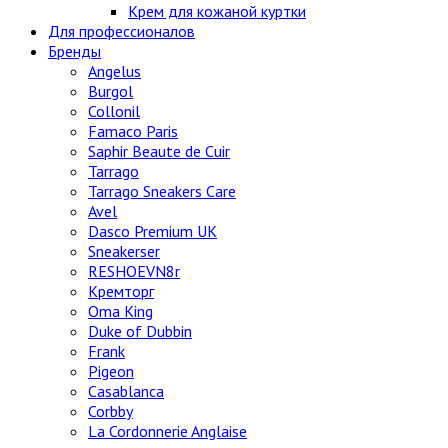
Крем для кожаной куртки
Для профессионалов
Бренды
Angelus
Burgol
Collonil
Famaco Paris
Saphir Beaute de Cuir
Tarrago
Tarrago Sneakers Care
Avel
Dasco Premium UK
Sneakerser
RESHOEVN8r
Кремторг
Oma King
Duke of Dubbin
Frank
Pigeon
Casablanca
Corbby
La Cordonnerie Anglaise