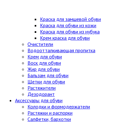
Краска для замшевой обуви
Краска для обуви из кожи
Краска для обуви из нубука
Крем краска для обуви
Очистители
Водоотталкивающая пропитка
Крем для обуви
Воск для обуви
Жир для обуви
Бальзам для обуви
Щетки для обуви
Растяжители
Дезодорант
Аксессуары для обуви
Колодки и формодержатели
Растяжки и распорки
Салфетки, бархотки