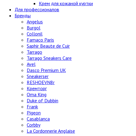
Крем для кожаной куртки
Для профессионалов
Бренды
Angelus
Burgol
Collonil
Famaco Paris
Saphir Beaute de Cuir
Tarrago
Tarrago Sneakers Care
Avel
Dasco Premium UK
Sneakerser
RESHOEVN8r
Кремторг
Oma King
Duke of Dubbin
Frank
Pigeon
Casablanca
Corbby
La Cordonnerie Anglaise