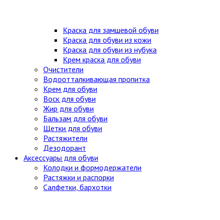
Краска для замшевой обуви
Краска для обуви из кожи
Краска для обуви из нубука
Крем краска для обуви
Очистители
Водоотталкивающая пропитка
Крем для обуви
Воск для обуви
Жир для обуви
Бальзам для обуви
Щетки для обуви
Растяжители
Дезодорант
Аксессуары для обуви
Колодки и формодержатели
Растяжки и распорки
Салфетки, бархотки