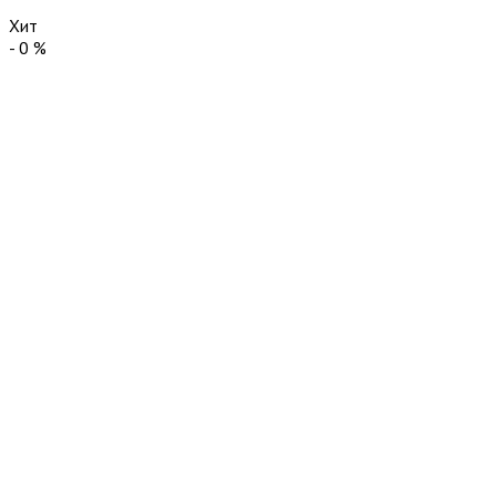
Хит
-
0
%