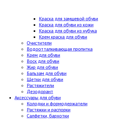
Краска для замшевой обуви
Краска для обуви из кожи
Краска для обуви из нубука
Крем краска для обуви
Очистители
Водоотталкивающая пропитка
Крем для обуви
Воск для обуви
Жир для обуви
Бальзам для обуви
Щетки для обуви
Растяжители
Дезодорант
Аксессуары для обуви
Колодки и формодержатели
Растяжки и распорки
Салфетки, бархотки