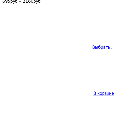
695
руб
–
2160
руб
Выбрать ...
В корзине