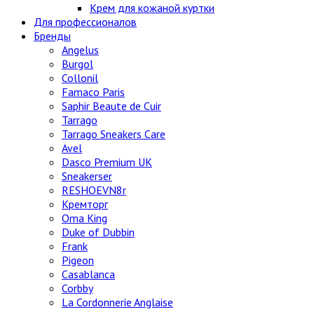
Крем для кожаной куртки
Для профессионалов
Бренды
Angelus
Burgol
Collonil
Famaco Paris
Saphir Beaute de Cuir
Tarrago
Tarrago Sneakers Care
Avel
Dasco Premium UK
Sneakerser
RESHOEVN8r
Кремторг
Oma King
Duke of Dubbin
Frank
Pigeon
Casablanca
Corbby
La Cordonnerie Anglaise