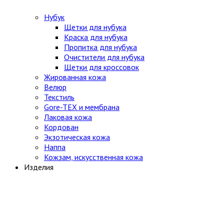
Нубук
Щетки для нубука
Краска для нубука
Пропитка для нубука
Очистители для нубука
Щетки для кроссовок
Жированная кожа
Велюр
Текстиль
Gore-TEX и мембрана
Лаковая кожа
Кордован
Экзотическая кожа
Наппа
Кожзам, искусственная кожа
Изделия