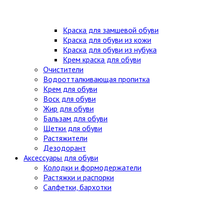
Краска для замшевой обуви
Краска для обуви из кожи
Краска для обуви из нубука
Крем краска для обуви
Очистители
Водоотталкивающая пропитка
Крем для обуви
Воск для обуви
Жир для обуви
Бальзам для обуви
Щетки для обуви
Растяжители
Дезодорант
Аксессуары для обуви
Колодки и формодержатели
Растяжки и распорки
Салфетки, бархотки