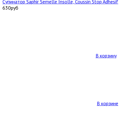
Супинатор Saphir Semelle Insolle, Coussin Stop Adhesif
630
руб
В корзину
В корзине