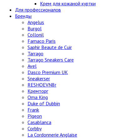
Крем для кожаной куртки
Для профессионалов
Бренды
Angelus
Burgol
Collonil
Famaco Paris
Saphir Beaute de Cuir
Tarrago
Tarrago Sneakers Care
Avel
Dasco Premium UK
Sneakerser
RESHOEVN8r
Кремторг
Oma King
Duke of Dubbin
Frank
Pigeon
Casablanca
Corbby
La Cordonnerie Anglaise