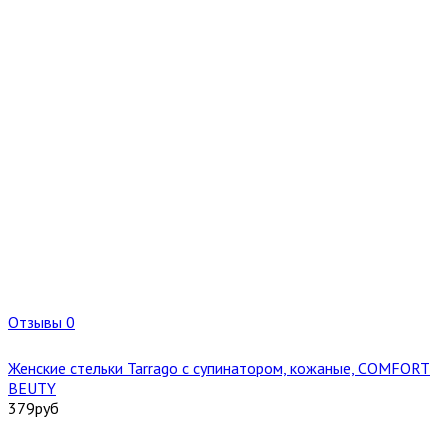
Отзывы 0
Женские стельки Tarrago с супинатором, кожаные, COMFORT
BEUTY
379
руб