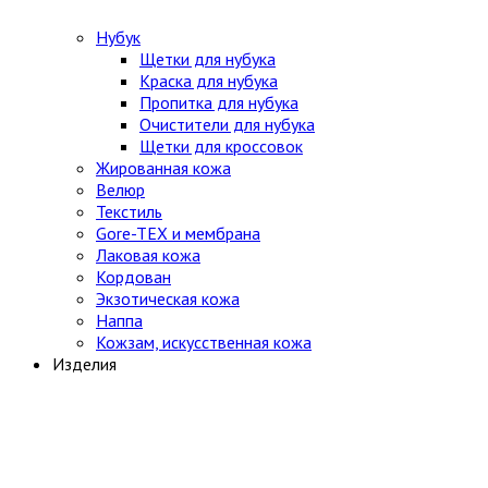
Нубук
Щетки для нубука
Краска для нубука
Пропитка для нубука
Очистители для нубука
Щетки для кроссовок
Жированная кожа
Велюр
Текстиль
Gore-TEX и мембрана
Лаковая кожа
Кордован
Экзотическая кожа
Наппа
Кожзам, искусственная кожа
Изделия