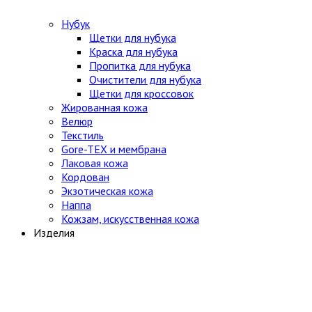
Нубук
Щетки для нубука
Краска для нубука
Пропитка для нубука
Очистители для нубука
Щетки для кроссовок
Жированная кожа
Велюр
Текстиль
Gore-TEX и мембрана
Лаковая кожа
Кордован
Экзотическая кожа
Наппа
Кожзам, искусственная кожа
Изделия