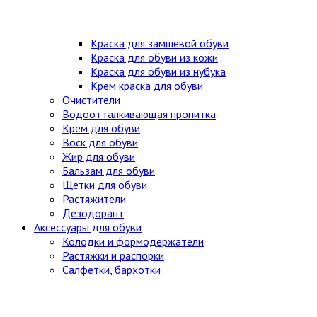
Краска для замшевой обуви
Краска для обуви из кожи
Краска для обуви из нубука
Крем краска для обуви
Очистители
Водоотталкивающая пропитка
Крем для обуви
Воск для обуви
Жир для обуви
Бальзам для обуви
Щетки для обуви
Растяжители
Дезодорант
Аксессуары для обуви
Колодки и формодержатели
Растяжки и распорки
Салфетки, бархотки