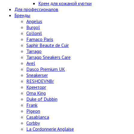
Крем для кожаной куртки
Для профессионалов
Бренды
Angelus
Burgol
Collonil
Famaco Paris
Saphir Beaute de Cuir
Tarrago
Tarrago Sneakers Care
Avel
Dasco Premium UK
Sneakerser
RESHOEVN8r
Кремторг
Oma King
Duke of Dubbin
Frank
Pigeon
Casablanca
Corbby
La Cordonnerie Anglaise