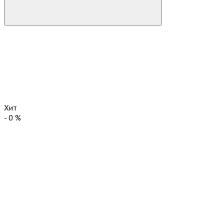
Хит
-
0
%