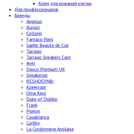
Крем для кожаной куртки
Для профессионалов
Бренды
Angelus
Burgol
Collonil
Famaco Paris
Saphir Beaute de Cuir
Tarrago
Tarrago Sneakers Care
Avel
Dasco Premium UK
Sneakerser
RESHOEVN8r
Кремторг
Oma King
Duke of Dubbin
Frank
Pigeon
Casablanca
Corbby
La Cordonnerie Anglaise