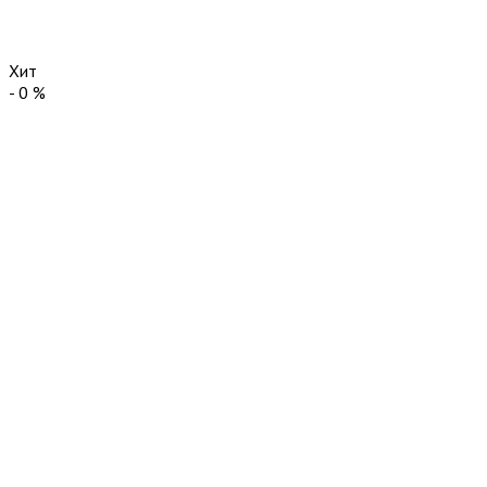
Хит
-
0
%