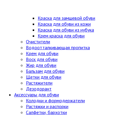
Краска для замшевой обуви
Краска для обуви из кожи
Краска для обуви из нубука
Крем краска для обуви
Очистители
Водоотталкивающая пропитка
Крем для обуви
Воск для обуви
Жир для обуви
Бальзам для обуви
Щетки для обуви
Растяжители
Дезодорант
Аксессуары для обуви
Колодки и формодержатели
Растяжки и распорки
Салфетки, бархотки