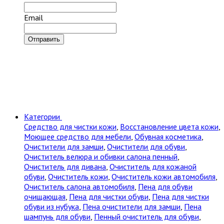
Email
Отправить
Категории
Cредство для чистки кожи
,
Восстановление цвета кожи
,
Моющее средство для мебели
,
Обувная косметика
,
Очистители для замши
,
Очистители для обуви
,
Очиститель велюра и обивки салона пенный
,
Очиститель для дивана
,
Очиститель для кожаной
обуви
,
Очиститель кожи
,
Очиститель кожи автомобиля
,
Очиститель салона автомобиля
,
Пена для обуви
очищающая
,
Пена для чистки обуви
,
Пена для чистки
обуви из нубука
,
Пена очистители для замши
,
Пена
шампунь для обуви
,
Пенный очиститель для обуви
,