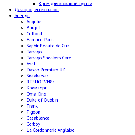
Крем для кожаной куртки
Для профессионалов
Бренды
Angelus
Burgol
Collonil
Famaco Paris
Saphir Beaute de Cuir
Tarrago
Tarrago Sneakers Care
Avel
Dasco Premium UK
Sneakerser
RESHOEVN8r
Кремторг
Oma King
Duke of Dubbin
Frank
Pigeon
Casablanca
Corbby
La Cordonnerie Anglaise