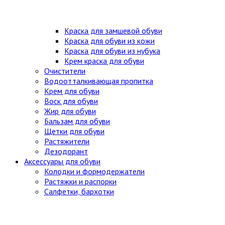
Краска для замшевой обуви
Краска для обуви из кожи
Краска для обуви из нубука
Крем краска для обуви
Очистители
Водоотталкивающая пропитка
Крем для обуви
Воск для обуви
Жир для обуви
Бальзам для обуви
Щетки для обуви
Растяжители
Дезодорант
Аксессуары для обуви
Колодки и формодержатели
Растяжки и распорки
Салфетки, бархотки