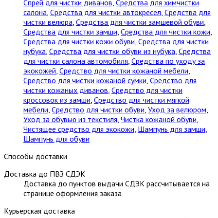
Спрей для чистки диванов
,
Средства для химчистки
салона
,
Средства для чистки автокресел
,
Средства для
чистки велюра
,
Средства для чистки замшевой обуви
,
Средства для чистки замши
,
Средства для чистки кожи
,
Средства для чистки кожи обуви
,
Средства для чистки
нубука
,
Средства для чистки обуви из нубука
,
Средства
для чистки салона автомобиля
,
Средства по уходу за
экокожей
,
Средство для чистки кожаной мебели
,
Средство для чистки кожаной сумки
,
Средство для
чистки кожаных диванов
,
Средство для чистки
кроссовок из замши
,
Средство для чистки мягкой
мебели
,
Средство для чистки обуви
,
Уход за велюром
,
Уход за обувью из текстиля
,
Чистка кожаной обуви
,
Чистящее средство для экокожи
,
Шампунь для замши
,
Шампунь для обуви
Способы доставки
Доставка до ПВЗ СДЭК
Доставка до пунктов выдачи СДЭК рассчитывается на
странице оформления заказа
Курьерская доставка