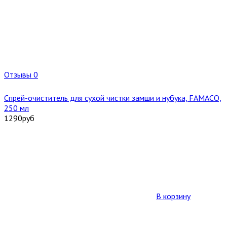
Отзывы 0
Спрей-очиститель для сухой чистки замши и нубука, FAMACO,
250 мл
1290
руб
В корзину