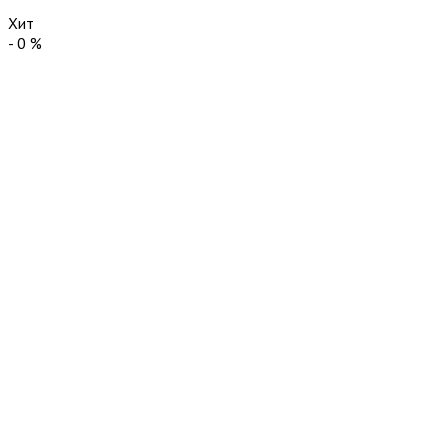
Хит
-
0
%