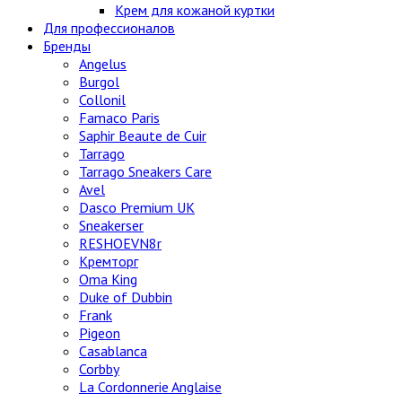
Крем для кожаной куртки
Для профессионалов
Бренды
Angelus
Burgol
Collonil
Famaco Paris
Saphir Beaute de Cuir
Tarrago
Tarrago Sneakers Care
Avel
Dasco Premium UK
Sneakerser
RESHOEVN8r
Кремторг
Oma King
Duke of Dubbin
Frank
Pigeon
Casablanca
Corbby
La Cordonnerie Anglaise