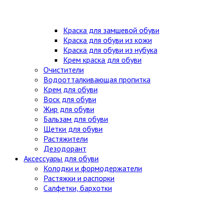
Краска для замшевой обуви
Краска для обуви из кожи
Краска для обуви из нубука
Крем краска для обуви
Очистители
Водоотталкивающая пропитка
Крем для обуви
Воск для обуви
Жир для обуви
Бальзам для обуви
Щетки для обуви
Растяжители
Дезодорант
Аксессуары для обуви
Колодки и формодержатели
Растяжки и распорки
Салфетки, бархотки