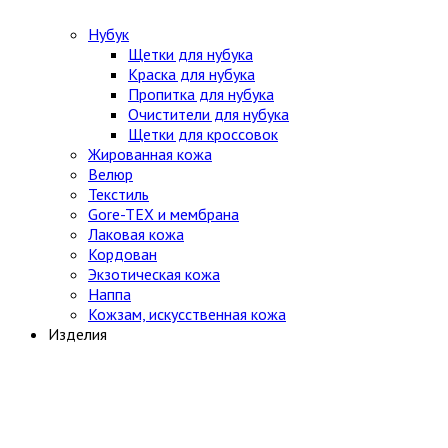
Нубук
Щетки для нубука
Краска для нубука
Пропитка для нубука
Очистители для нубука
Щетки для кроссовок
Жированная кожа
Велюр
Текстиль
Gore-TEX и мембрана
Лаковая кожа
Кордован
Экзотическая кожа
Наппа
Кожзам, искусственная кожа
Изделия